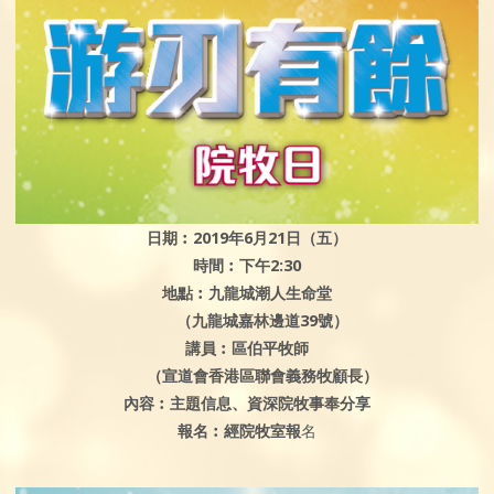
日期︰2019年6月21日（五）
時間︰下午2:30
地點︰九龍城潮人生命堂
（九龍城嘉林邊道39號）
講員︰區伯平牧師
（宣道會香港區聯會義務牧顧長）
內容︰主題信息、資深院牧事奉分享
報名︰經院牧室報
名