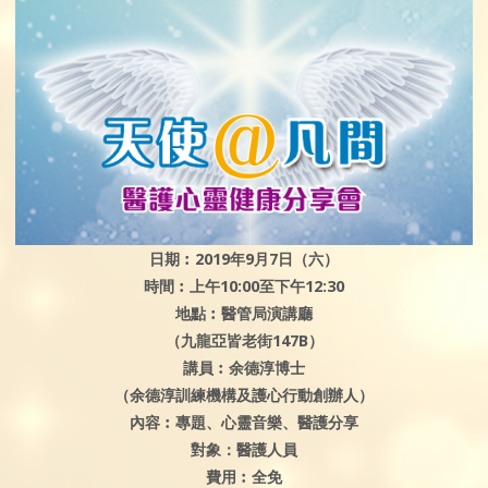
日期︰2019年9月7日（六）
時間︰上午10:00至下午12:30
地點︰醫管局演講廳
（九龍亞皆老街147B）
講員︰余德淳博士
（余德淳訓練機構及護心行動創辦人）
內容︰專題、心靈音樂、醫護分享
對象：醫護人員
費用︰全免