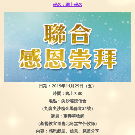
報名︰網上報名
日期︰2019年11月29日（五）
時間︰晚上7:30
地點︰尖沙嘴浸信會
（九龍尖沙嘴金馬倫道31號）
講員︰蕭壽華牧師
（基督教宣道會北角堂主任牧師）
內容︰感恩獻呈、信息、見證分享