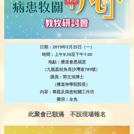
日期︰2019年3月25日（一）
時間︰上午9:30至下午1:00
地點︰播道會恩福堂
（九龍荔枝角長沙灣道789號）
講員︰郭文池博士
（播道神學院院長）
內容︰專題及病患牧關工作坊
費用︰全免
此聚會已額滿 不設現場報名